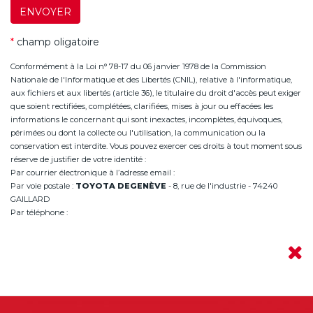
ENVOYER
*
champ oligatoire
Conformément à la Loi n° 78-17 du 06 janvier 1978 de la Commission
Nationale de l'Informatique et des Libertés (CNIL), relative à l'informatique,
aux fichiers et aux libertés (article 36), le titulaire du droit d'accès peut exiger
que soient rectifiées, complétées, clarifiées, mises à jour ou effacées les
informations le concernant qui sont inexactes, incomplètes, équivoques,
périmées ou dont la collecte ou l'utilisation, la communication ou la
conservation est interdite. Vous pouvez exercer ces droits à tout moment sous
réserve de justifier de votre identité :
Par courrier électronique à l’adresse email :
infoannemasse@degeneve.fr
Par voie postale :
TOYOTA DEGENÈVE
- 8, rue de l'industrie - 74240
GAILLARD
Par téléphone :
+33 (0)4 50 38 93 63