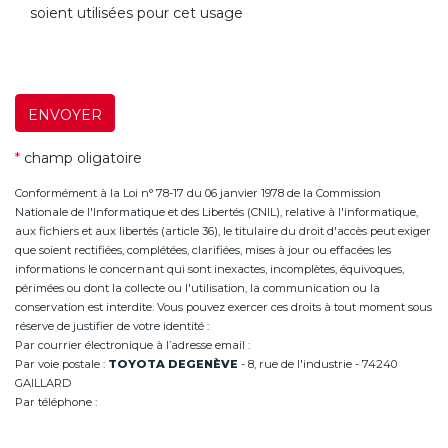
soient utilisées pour cet usage
ENVOYER
*
champ oligatoire
Conformément à la Loi n° 78-17 du 06 janvier 1978 de la Commission
Nationale de l'Informatique et des Libertés (CNIL), relative à l'informatique,
aux fichiers et aux libertés (article 36), le titulaire du droit d'accès peut exiger
que soient rectifiées, complétées, clarifiées, mises à jour ou effacées les
informations le concernant qui sont inexactes, incomplètes, équivoques,
périmées ou dont la collecte ou l'utilisation, la communication ou la
conservation est interdite. Vous pouvez exercer ces droits à tout moment sous
réserve de justifier de votre identité :
Par courrier électronique à l’adresse email :
infoannemasse@degeneve.fr
Par voie postale :
TOYOTA DEGENÈVE
- 8, rue de l'industrie - 74240
GAILLARD
Par téléphone :
+33 (0)4 50 38 93 63