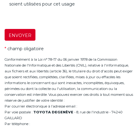
soient utilisées pour cet usage
ENVOYER
*
champ oligatoire
Conformément à la Loi n° 78-17 du 06 janvier 1978 de la Commission
Nationale de l'Informatique et des Libertés (CNIL), relative à l'informatique,
aux fichiers et aux libertés (article 36), le titulaire du droit d'accès peut exiger
que soient rectifiées, complétées, clarifiées, mises à jour ou effacées les
informations le concernant qui sont inexactes, incomplètes, équivoques,
périmées ou dont la collecte ou l'utilisation, la communication ou la
conservation est interdite. Vous pouvez exercer ces droits à tout moment sous
réserve de justifier de votre identité :
Par courrier électronique à l’adresse email :
infoannemasse@degeneve.fr
Par voie postale :
TOYOTA DEGENÈVE
- 8, rue de l'industrie - 74240
GAILLARD
Par téléphone :
+33 (0)4 50 38 93 63