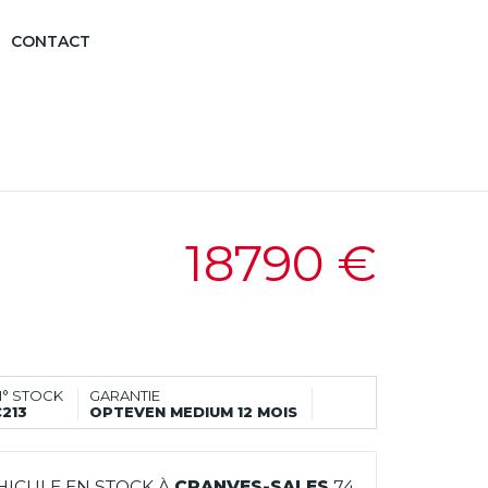
CONTACT
18790 €
N° STOCK
GARANTIE
C213
OPTEVEN MEDIUM 12 MOIS
HICULE EN STOCK À
CRANVES-SALES
74