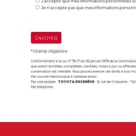
J’accepte que mes informations personnelles soi
Je n’accepte pas que mes informations personnel
ENVOYER
*
champ oligatoire
Conformément à la Loi n° 78-17 du 06 janvier 1978 de la Commission Na
que soient rectifiées, complétées, clarifiées, mises à jour ou effac
conservation est interdite. Vous pouvez exercer ces droits à tout mom
Par courrier électronique à l’adresse email :
infoannemasse@dege
Par voie postale :
TOYOTA DEGENÈVE
- 8, rue de l'industrie - 
Par téléphone :
+33 (0)4 50 38 93 63