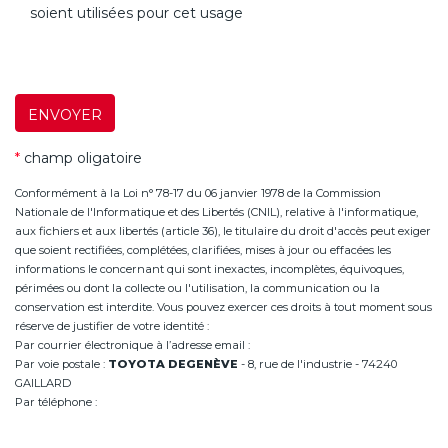
soient utilisées pour cet usage
ENVOYER
*
champ oligatoire
Conformément à la Loi n° 78-17 du 06 janvier 1978 de la Commission
Nationale de l'Informatique et des Libertés (CNIL), relative à l'informatique,
aux fichiers et aux libertés (article 36), le titulaire du droit d'accès peut exiger
que soient rectifiées, complétées, clarifiées, mises à jour ou effacées les
informations le concernant qui sont inexactes, incomplètes, équivoques,
périmées ou dont la collecte ou l'utilisation, la communication ou la
conservation est interdite. Vous pouvez exercer ces droits à tout moment sous
réserve de justifier de votre identité :
Par courrier électronique à l’adresse email :
infoannemasse@degeneve.fr
Par voie postale :
TOYOTA DEGENÈVE
- 8, rue de l'industrie - 74240
GAILLARD
Par téléphone :
+33 (0)4 50 38 93 63