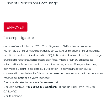
soient utilisées pour cet usage
ENVOYER
*
champ oligatoire
Conformément à la Loi n° 78-17 du 06 janvier 1978 de la Commission
Nationale de l'Informatique et des Libertés (CNIL), relative à l'informatique,
aux fichiers et aux libertés (article 36), le titulaire du droit d'accès peut exiger
que soient rectifiées, complétées, clarifiées, mises à jour ou effacées les
informations le concernant qui sont inexactes, incomplètes, équivoques,
périmées ou dont la collecte ou l'utilisation, la communication ou la
conservation est interdite. Vous pouvez exercer ces droits à tout moment sous
réserve de justifier de votre identité :
Par courrier électronique à l’adresse email :
infoannemasse@degeneve.fr
Par voie postale :
TOYOTA DEGENÈVE
- 8, rue de l'industrie - 74240
GAILLARD
Par téléphone :
+33 (0)4 50 38 93 63