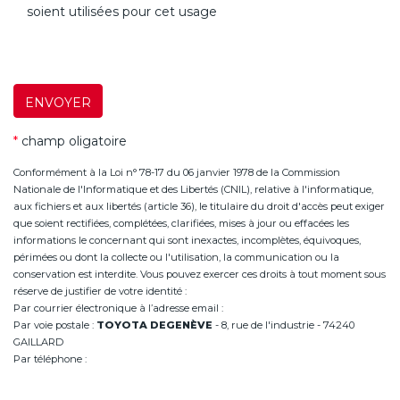
soient utilisées pour cet usage
ENVOYER
*
champ oligatoire
Conformément à la Loi n° 78-17 du 06 janvier 1978 de la Commission
Nationale de l'Informatique et des Libertés (CNIL), relative à l'informatique,
aux fichiers et aux libertés (article 36), le titulaire du droit d'accès peut exiger
que soient rectifiées, complétées, clarifiées, mises à jour ou effacées les
informations le concernant qui sont inexactes, incomplètes, équivoques,
périmées ou dont la collecte ou l'utilisation, la communication ou la
conservation est interdite. Vous pouvez exercer ces droits à tout moment sous
réserve de justifier de votre identité :
Par courrier électronique à l’adresse email :
infoannemasse@degeneve.fr
Par voie postale :
TOYOTA DEGENÈVE
- 8, rue de l'industrie - 74240
GAILLARD
Par téléphone :
+33 (0)4 50 38 93 63