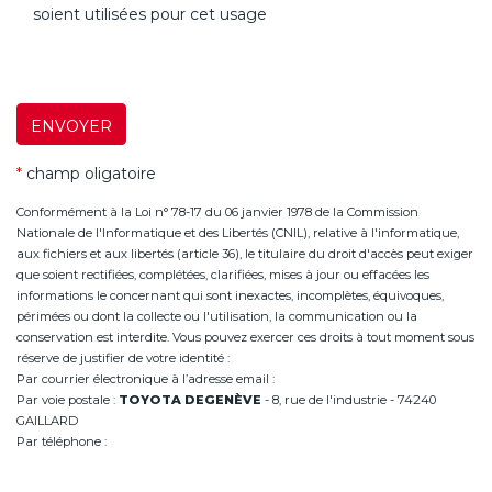
soient utilisées pour cet usage
ENVOYER
*
champ oligatoire
Conformément à la Loi n° 78-17 du 06 janvier 1978 de la Commission
Nationale de l'Informatique et des Libertés (CNIL), relative à l'informatique,
aux fichiers et aux libertés (article 36), le titulaire du droit d'accès peut exiger
que soient rectifiées, complétées, clarifiées, mises à jour ou effacées les
informations le concernant qui sont inexactes, incomplètes, équivoques,
périmées ou dont la collecte ou l'utilisation, la communication ou la
conservation est interdite. Vous pouvez exercer ces droits à tout moment sous
réserve de justifier de votre identité :
Par courrier électronique à l’adresse email :
infoannemasse@degeneve.fr
Par voie postale :
TOYOTA DEGENÈVE
- 8, rue de l'industrie - 74240
GAILLARD
Par téléphone :
+33 (0)4 50 38 93 63