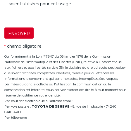
soient utilisées pour cet usage
ENVOYER
*
champ oligatoire
Conformément à la Loi n° 78-17 du 06 janvier 1978 de la Commission
Nationale de l'Informatique et des Libertés (CNIL), relative à l'informatique,
aux fichiers et aux libertés (article 36), le titulaire du droit d'accès peut exiger
que soient rectifiées, complétées, clarifiées, mises à jour ou effacées les
informations le concernant qui sont inexactes, incomplètes, équivoques,
périmées ou dont la collecte ou l'utilisation, la communication ou la
conservation est interdite. Vous pouvez exercer ces droits à tout moment sous
réserve de justifier de votre identité :
Par courrier électronique à l’adresse email :
infoannemasse@degeneve.fr
Par voie postale :
TOYOTA DEGENÈVE
- 8, rue de l'industrie - 74240
GAILLARD
Par téléphone :
+33 (0)4 50 38 93 63