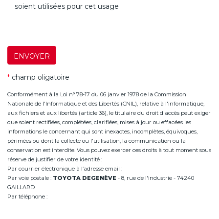
soient utilisées pour cet usage
ENVOYER
*
champ oligatoire
Conformément à la Loi n° 78-17 du 06 janvier 1978 de la Commission
Nationale de l'Informatique et des Libertés (CNIL), relative à l'informatique,
aux fichiers et aux libertés (article 36), le titulaire du droit d'accès peut exiger
que soient rectifiées, complétées, clarifiées, mises à jour ou effacées les
informations le concernant qui sont inexactes, incomplètes, équivoques,
périmées ou dont la collecte ou l'utilisation, la communication ou la
conservation est interdite. Vous pouvez exercer ces droits à tout moment sous
réserve de justifier de votre identité :
Par courrier électronique à l’adresse email :
infoannemasse@degeneve.fr
Par voie postale :
TOYOTA DEGENÈVE
- 8, rue de l'industrie - 74240
GAILLARD
Par téléphone :
+33 (0)4 50 38 93 63