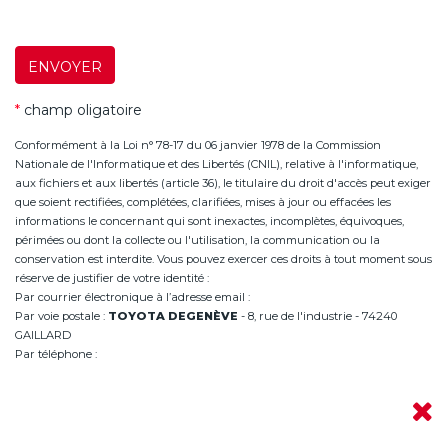
ENVOYER
*
champ oligatoire
Conformément à la Loi n° 78-17 du 06 janvier 1978 de la Commission
Nationale de l'Informatique et des Libertés (CNIL), relative à l'informatique,
aux fichiers et aux libertés (article 36), le titulaire du droit d'accès peut exiger
que soient rectifiées, complétées, clarifiées, mises à jour ou effacées les
informations le concernant qui sont inexactes, incomplètes, équivoques,
périmées ou dont la collecte ou l'utilisation, la communication ou la
conservation est interdite. Vous pouvez exercer ces droits à tout moment sous
réserve de justifier de votre identité :
Par courrier électronique à l’adresse email :
infoannemasse@degeneve.fr
Par voie postale :
TOYOTA DEGENÈVE
- 8, rue de l'industrie - 74240
GAILLARD
Par téléphone :
+33 (0)4 50 38 93 63