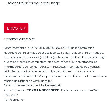
soient utilisées pour cet usage
ENVOYER
*
champ oligatoire
Conformément à la Loi n° 78-17 du 06 janvier 1978 de la Commission
Nationale de l'Informatique et des Libertés (CNIL), relative à l'informatique,
aux fichiers et aux libertés (article 36), le titulaire du droit d'accès peut exiger
que soient rectifiées, complétées, clarifiées, mises à jour ou effacées les
informations le concernant qui sont inexactes, incomplètes, équivoques,
périmées ou dont la collecte ou l'utilisation, la communication ou la
conservation est interdite. Vous pouvez exercer ces droits à tout moment sous
réserve de justifier de votre identité :
Par courrier électronique à l’adresse email :
infoannemasse@degeneve.fr
Par voie postale :
TOYOTA DEGENÈVE
- 8, rue de l'industrie - 74240
GAILLARD
Par téléphone :
+33 (0)4 50 38 93 63