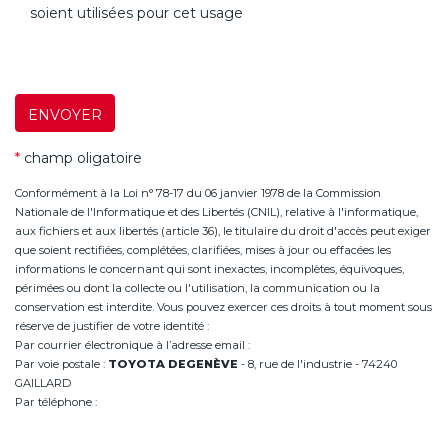
soient utilisées pour cet usage
ENVOYER
*
champ oligatoire
Conformément à la Loi n° 78-17 du 06 janvier 1978 de la Commission
Nationale de l'Informatique et des Libertés (CNIL), relative à l'informatique,
aux fichiers et aux libertés (article 36), le titulaire du droit d'accès peut exiger
que soient rectifiées, complétées, clarifiées, mises à jour ou effacées les
informations le concernant qui sont inexactes, incomplètes, équivoques,
périmées ou dont la collecte ou l'utilisation, la communication ou la
conservation est interdite. Vous pouvez exercer ces droits à tout moment sous
réserve de justifier de votre identité :
Par courrier électronique à l’adresse email :
infoannemasse@degeneve.fr
Par voie postale :
TOYOTA DEGENÈVE
- 8, rue de l'industrie - 74240
GAILLARD
Par téléphone :
+33 (0)4 50 38 93 63