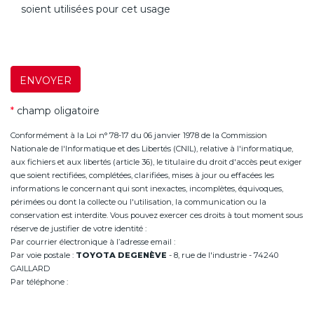
soient utilisées pour cet usage
ENVOYER
*
champ oligatoire
Conformément à la Loi n° 78-17 du 06 janvier 1978 de la Commission
Nationale de l'Informatique et des Libertés (CNIL), relative à l'informatique,
aux fichiers et aux libertés (article 36), le titulaire du droit d'accès peut exiger
que soient rectifiées, complétées, clarifiées, mises à jour ou effacées les
informations le concernant qui sont inexactes, incomplètes, équivoques,
périmées ou dont la collecte ou l'utilisation, la communication ou la
conservation est interdite. Vous pouvez exercer ces droits à tout moment sous
réserve de justifier de votre identité :
Par courrier électronique à l’adresse email :
infoannemasse@degeneve.fr
Par voie postale :
TOYOTA DEGENÈVE
- 8, rue de l'industrie - 74240
GAILLARD
Par téléphone :
+33 (0)4 50 38 93 63