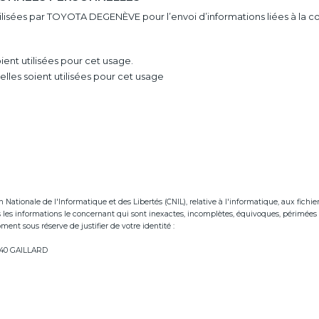
utilisées par TOYOTA DEGENÈVE pour l’envoi d’informations liées à la 
ent utilisées pour cet usage.
les soient utilisées pour cet usage
tionale de l'Informatique et des Libertés (CNIL), relative à l'informatique, aux fichiers e
ées les informations le concernant qui sont inexactes, incomplètes, équivoques, périmées 
ent sous réserve de justifier de votre identité :
neve.fr
74240 GAILLARD