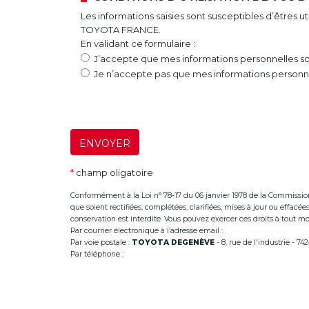
Les informations saisies sont susceptibles d’êtres 
TOYOTA FRANCE.
En validant ce formulaire :
J’accepte que mes informations personnelles soi
Je n’accepte pas que mes informations personnel
ENVOYER
*
champ oligatoire
Conformément à la Loi n° 78-17 du 06 janvier 1978 de la Commission Na
que soient rectifiées, complétées, clarifiées, mises à jour ou effac
conservation est interdite. Vous pouvez exercer ces droits à tout mom
Par courrier électronique à l’adresse email :
infoannemasse@dege
Par voie postale :
TOYOTA DEGENÈVE
- 8, rue de l'industrie - 
Par téléphone :
+33 (0)4 50 38 93 63