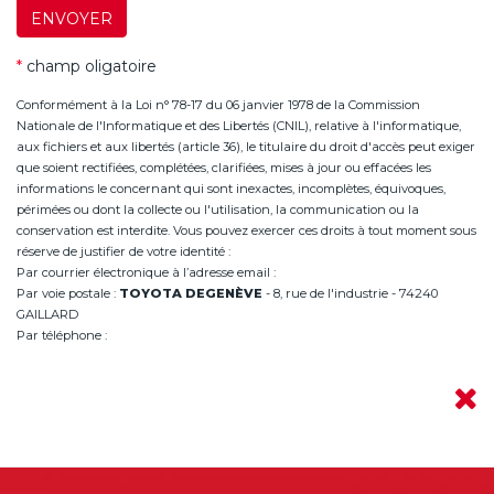
ENVOYER
*
champ oligatoire
Conformément à la Loi n° 78-17 du 06 janvier 1978 de la Commission
Nationale de l'Informatique et des Libertés (CNIL), relative à l'informatique,
aux fichiers et aux libertés (article 36), le titulaire du droit d'accès peut exiger
que soient rectifiées, complétées, clarifiées, mises à jour ou effacées les
informations le concernant qui sont inexactes, incomplètes, équivoques,
périmées ou dont la collecte ou l'utilisation, la communication ou la
conservation est interdite. Vous pouvez exercer ces droits à tout moment sous
réserve de justifier de votre identité :
Par courrier électronique à l’adresse email :
infoannemasse@degeneve.fr
Par voie postale :
TOYOTA DEGENÈVE
- 8, rue de l'industrie - 74240
GAILLARD
Par téléphone :
+33 (0)4 50 38 93 63