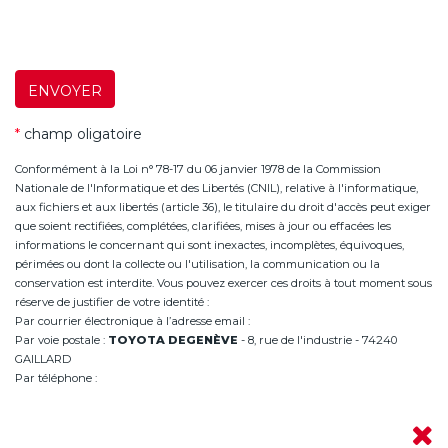
ENVOYER
*
champ oligatoire
Conformément à la Loi n° 78-17 du 06 janvier 1978 de la Commission
Nationale de l'Informatique et des Libertés (CNIL), relative à l'informatique,
aux fichiers et aux libertés (article 36), le titulaire du droit d'accès peut exiger
que soient rectifiées, complétées, clarifiées, mises à jour ou effacées les
informations le concernant qui sont inexactes, incomplètes, équivoques,
périmées ou dont la collecte ou l'utilisation, la communication ou la
conservation est interdite. Vous pouvez exercer ces droits à tout moment sous
réserve de justifier de votre identité :
Par courrier électronique à l’adresse email :
infoannemasse@degeneve.fr
Par voie postale :
TOYOTA DEGENÈVE
- 8, rue de l'industrie - 74240
GAILLARD
Par téléphone :
+33 (0)4 50 38 93 63