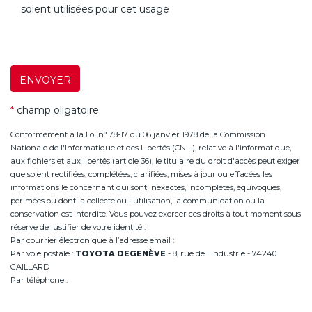
soient utilisées pour cet usage
ENVOYER
*
champ oligatoire
Conformément à la Loi n° 78-17 du 06 janvier 1978 de la Commission
Nationale de l'Informatique et des Libertés (CNIL), relative à l'informatique,
aux fichiers et aux libertés (article 36), le titulaire du droit d'accès peut exiger
que soient rectifiées, complétées, clarifiées, mises à jour ou effacées les
informations le concernant qui sont inexactes, incomplètes, équivoques,
périmées ou dont la collecte ou l'utilisation, la communication ou la
conservation est interdite. Vous pouvez exercer ces droits à tout moment sous
réserve de justifier de votre identité :
Par courrier électronique à l’adresse email :
infoannemasse@degeneve.fr
Par voie postale :
TOYOTA DEGENÈVE
- 8, rue de l'industrie - 74240
GAILLARD
Par téléphone :
+33 (0)4 50 38 93 63