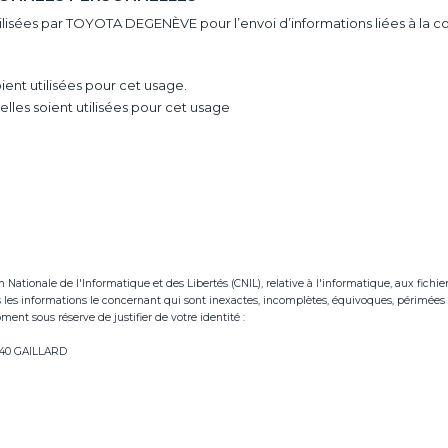
utilisées par TOYOTA DEGENÈVE pour l’envoi d’informations liées à la 
ent utilisées pour cet usage.
les soient utilisées pour cet usage
tionale de l'Informatique et des Libertés (CNIL), relative à l'informatique, aux fichiers e
ées les informations le concernant qui sont inexactes, incomplètes, équivoques, périmées 
ent sous réserve de justifier de votre identité :
neve.fr
74240 GAILLARD