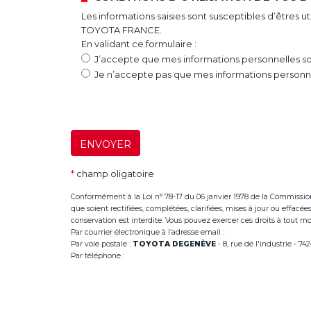
Les informations saisies sont susceptibles d’êtres 
TOYOTA FRANCE.
En validant ce formulaire :
J’accepte que mes informations personnelles soi
Je n’accepte pas que mes informations personnel
ENVOYER
*
champ oligatoire
Conformément à la Loi n° 78-17 du 06 janvier 1978 de la Commission Na
que soient rectifiées, complétées, clarifiées, mises à jour ou effac
conservation est interdite. Vous pouvez exercer ces droits à tout mom
Par courrier électronique à l’adresse email :
infoannemasse@dege
Par voie postale :
TOYOTA DEGENÈVE
- 8, rue de l'industrie - 
Par téléphone :
+33 (0)4 50 38 93 63