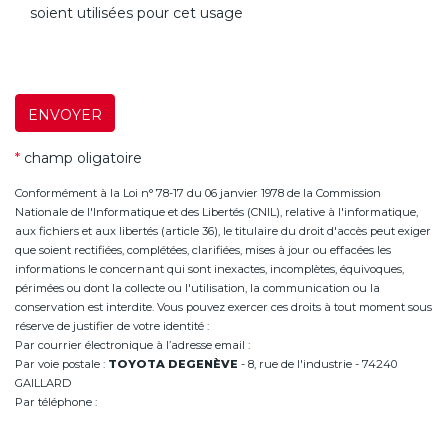
soient utilisées pour cet usage
ENVOYER
*
champ oligatoire
Conformément à la Loi n° 78-17 du 06 janvier 1978 de la Commission
Nationale de l'Informatique et des Libertés (CNIL), relative à l'informatique,
aux fichiers et aux libertés (article 36), le titulaire du droit d'accès peut exiger
que soient rectifiées, complétées, clarifiées, mises à jour ou effacées les
informations le concernant qui sont inexactes, incomplètes, équivoques,
périmées ou dont la collecte ou l'utilisation, la communication ou la
conservation est interdite. Vous pouvez exercer ces droits à tout moment sous
réserve de justifier de votre identité :
Par courrier électronique à l’adresse email :
infoannemasse@degeneve.fr
Par voie postale :
TOYOTA DEGENÈVE
- 8, rue de l'industrie - 74240
GAILLARD
Par téléphone :
+33 (0)4 50 38 93 63