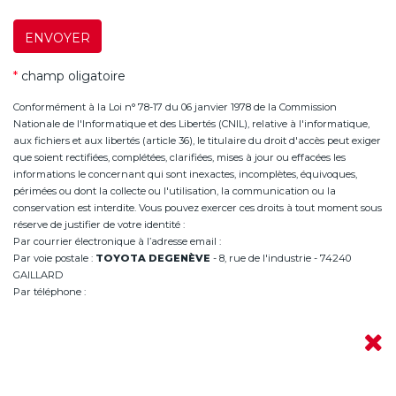
ENVOYER
*
champ oligatoire
Conformément à la Loi n° 78-17 du 06 janvier 1978 de la Commission
Nationale de l'Informatique et des Libertés (CNIL), relative à l'informatique,
aux fichiers et aux libertés (article 36), le titulaire du droit d'accès peut exiger
que soient rectifiées, complétées, clarifiées, mises à jour ou effacées les
informations le concernant qui sont inexactes, incomplètes, équivoques,
périmées ou dont la collecte ou l'utilisation, la communication ou la
conservation est interdite. Vous pouvez exercer ces droits à tout moment sous
réserve de justifier de votre identité :
Par courrier électronique à l’adresse email :
infoannemasse@degeneve.fr
Par voie postale :
TOYOTA DEGENÈVE
- 8, rue de l'industrie - 74240
GAILLARD
Par téléphone :
+33 (0)4 50 38 93 63