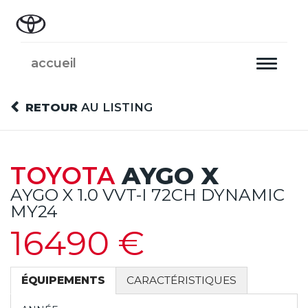
accueil
Toggle
navigati
RETOUR
AU LISTING
TOYOTA
AYGO X
AYGO X 1.0 VVT-I 72CH DYNAMIC
MY24
16490 €
ÉQUIPEMENTS
CARACTÉRISTIQUES