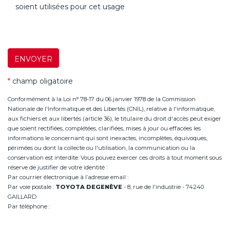
soient utilisées pour cet usage
ENVOYER
*
champ oligatoire
Conformément à la Loi n° 78-17 du 06 janvier 1978 de la Commission
Nationale de l'Informatique et des Libertés (CNIL), relative à l'informatique,
aux fichiers et aux libertés (article 36), le titulaire du droit d'accès peut exiger
que soient rectifiées, complétées, clarifiées, mises à jour ou effacées les
informations le concernant qui sont inexactes, incomplètes, équivoques,
périmées ou dont la collecte ou l'utilisation, la communication ou la
conservation est interdite. Vous pouvez exercer ces droits à tout moment sous
réserve de justifier de votre identité :
Par courrier électronique à l’adresse email :
infoannemasse@degeneve.fr
Par voie postale :
TOYOTA DEGENÈVE
- 8, rue de l'industrie - 74240
GAILLARD
Par téléphone :
+33 (0)4 50 38 93 63