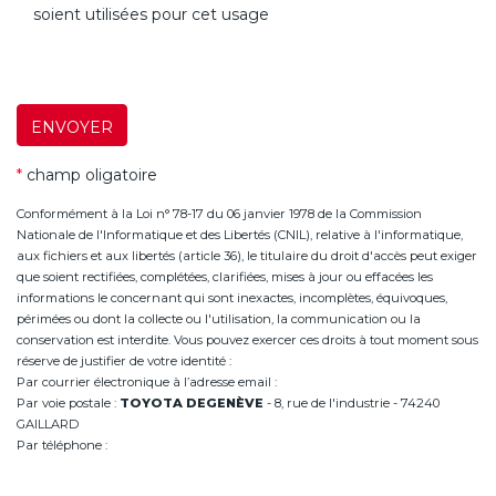
soient utilisées pour cet usage
ENVOYER
*
champ oligatoire
Conformément à la Loi n° 78-17 du 06 janvier 1978 de la Commission
Nationale de l'Informatique et des Libertés (CNIL), relative à l'informatique,
aux fichiers et aux libertés (article 36), le titulaire du droit d'accès peut exiger
que soient rectifiées, complétées, clarifiées, mises à jour ou effacées les
informations le concernant qui sont inexactes, incomplètes, équivoques,
périmées ou dont la collecte ou l'utilisation, la communication ou la
conservation est interdite. Vous pouvez exercer ces droits à tout moment sous
réserve de justifier de votre identité :
Par courrier électronique à l’adresse email :
infoannemasse@degeneve.fr
Par voie postale :
TOYOTA DEGENÈVE
- 8, rue de l'industrie - 74240
GAILLARD
Par téléphone :
+33 (0)4 50 38 93 63