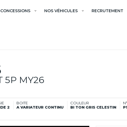
 CONCESSIONS
NOS VÉHICULES
RECRUTEMENT
S
T 5P MY26
IE
BOITE
COULEUR
N
IDE 2
A VARIATEUR CONTINU
BI TON GRIS CELESTIN
P