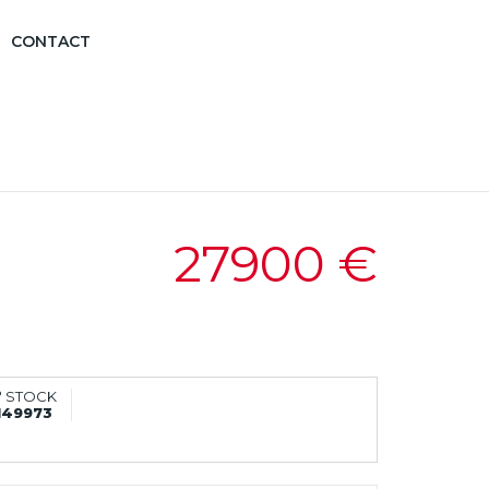
CONTACT
27900 €
° STOCK
149973