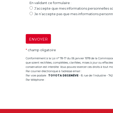
En validant ce formulaire :
J’accepte que mes informations personnelles soi
Je n’accepte pas que mes informations personnel
ENVOYER
*
champ oligatoire
Conformément à la Loi n° 78-17 du 06 janvier 1978 de la Commission Na
que soient rectifiées, complétées, clarifiées, mises à jour ou effac
conservation est interdite. Vous pouvez exercer ces droits à tout mom
Par courrier électronique à l’adresse email :
infoannemasse@dege
Par voie postale :
TOYOTA DEGENÈVE
- 8, rue de l'industrie - 
Par téléphone :
+33 (0)4 50 38 93 63