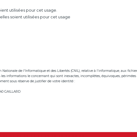
ent utilisées pour cet usage.
les soient utilisées pour cet usage
tionale de l'Informatique et des Libertés (CNIL), relative à l'informatique, aux fichiers e
ées les informations le concernant qui sont inexactes, incomplètes, équivoques, périmées 
ent sous réserve de justifier de votre identité :
neve.fr
74240 GAILLARD