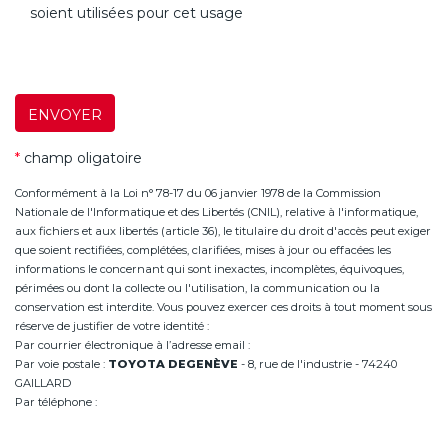
soient utilisées pour cet usage
ENVOYER
*
champ oligatoire
Conformément à la Loi n° 78-17 du 06 janvier 1978 de la Commission
Nationale de l'Informatique et des Libertés (CNIL), relative à l'informatique,
aux fichiers et aux libertés (article 36), le titulaire du droit d'accès peut exiger
que soient rectifiées, complétées, clarifiées, mises à jour ou effacées les
informations le concernant qui sont inexactes, incomplètes, équivoques,
périmées ou dont la collecte ou l'utilisation, la communication ou la
conservation est interdite. Vous pouvez exercer ces droits à tout moment sous
réserve de justifier de votre identité :
Par courrier électronique à l’adresse email :
infoannemasse@degeneve.fr
Par voie postale :
TOYOTA DEGENÈVE
- 8, rue de l'industrie - 74240
GAILLARD
Par téléphone :
+33 (0)4 50 38 93 63