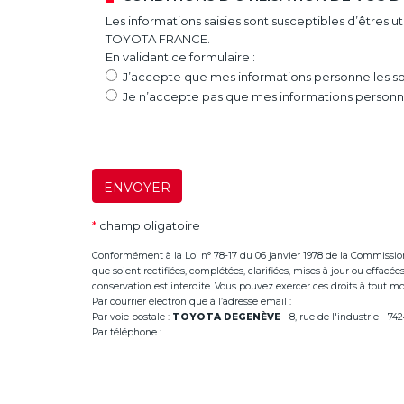
Les informations saisies sont susceptibles d’êtres 
TOYOTA FRANCE.
En validant ce formulaire :
J’accepte que mes informations personnelles soi
Je n’accepte pas que mes informations personnel
ENVOYER
*
champ oligatoire
Conformément à la Loi n° 78-17 du 06 janvier 1978 de la Commission Na
que soient rectifiées, complétées, clarifiées, mises à jour ou effac
conservation est interdite. Vous pouvez exercer ces droits à tout mom
Par courrier électronique à l’adresse email :
infoannemasse@dege
Par voie postale :
TOYOTA DEGENÈVE
- 8, rue de l'industrie - 
Par téléphone :
+33 (0)4 50 38 93 63