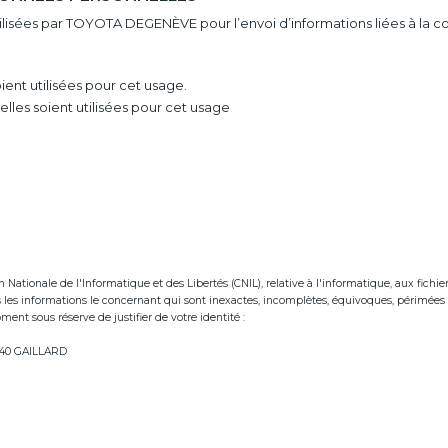
utilisées par TOYOTA DEGENÈVE pour l’envoi d’informations liées à la 
ent utilisées pour cet usage.
les soient utilisées pour cet usage
tionale de l'Informatique et des Libertés (CNIL), relative à l'informatique, aux fichiers e
ées les informations le concernant qui sont inexactes, incomplètes, équivoques, périmées 
ent sous réserve de justifier de votre identité :
neve.fr
74240 GAILLARD