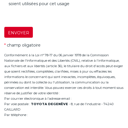
soient utilisées pour cet usage
ENVOYER
*
champ oligatoire
Conformément à la Loi n° 78-17 du 06 janvier 1978 de la Commission
Nationale de l'Informatique et des Libertés (CNIL), relative à l'informatique,
aux fichiers et aux libertés (article 36), le titulaire du droit d'accès peut exiger
que soient rectifiées, complétées, clarifiées, mises à jour ou effacées les
informations le concernant qui sont inexactes, incomplètes, équivoques,
périmées ou dont la collecte ou l'utilisation, la communication ou la
conservation est interdite. Vous pouvez exercer ces droits à tout moment sous
réserve de justifier de votre identité :
Par courrier électronique à l’adresse email :
infoannemasse@degeneve.fr
Par voie postale :
TOYOTA DEGENÈVE
- 8, rue de l'industrie - 74240
GAILLARD
Par téléphone :
+33 (0)4 50 38 93 63