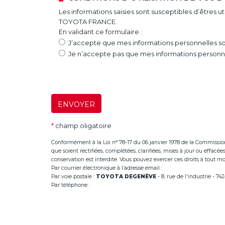
Les informations saisies sont susceptibles d’êtres 
TOYOTA FRANCE.
En validant ce formulaire :
J’accepte que mes informations personnelles soi
Je n’accepte pas que mes informations personnel
ENVOYER
*
champ oligatoire
Conformément à la Loi n° 78-17 du 06 janvier 1978 de la Commission Na
que soient rectifiées, complétées, clarifiées, mises à jour ou effac
conservation est interdite. Vous pouvez exercer ces droits à tout mom
Par courrier électronique à l’adresse email :
infoannemasse@dege
Par voie postale :
TOYOTA DEGENÈVE
- 8, rue de l'industrie - 
Par téléphone :
+33 (0)4 50 38 93 63