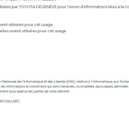
utilisées par TOYOTA DEGENÈVE pour l’envoi d’informations liées à la 
ent utilisées pour cet usage.
les soient utilisées pour cet usage
tionale de l'Informatique et des Libertés (CNIL), relative à l'informatique, aux fichiers e
ées les informations le concernant qui sont inexactes, incomplètes, équivoques, périmées 
ent sous réserve de justifier de votre identité :
neve.fr
74240 GAILLARD