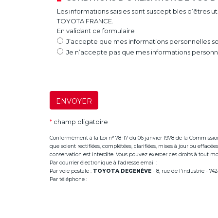
Les informations saisies sont susceptibles d’êtres 
TOYOTA FRANCE.
En validant ce formulaire :
J’accepte que mes informations personnelles soi
Je n’accepte pas que mes informations personnel
ENVOYER
*
champ oligatoire
Conformément à la Loi n° 78-17 du 06 janvier 1978 de la Commission Na
que soient rectifiées, complétées, clarifiées, mises à jour ou effac
conservation est interdite. Vous pouvez exercer ces droits à tout mom
Par courrier électronique à l’adresse email :
infoannemasse@dege
Par voie postale :
TOYOTA DEGENÈVE
- 8, rue de l'industrie - 
Par téléphone :
+33 (0)4 50 38 93 63