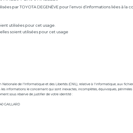
utilisées par TOYOTA DEGENÈVE pour l’envoi d’informations liées à la 
ent utilisées pour cet usage.
les soient utilisées pour cet usage
tionale de l'Informatique et des Libertés (CNIL), relative à l'informatique, aux fichiers e
ées les informations le concernant qui sont inexactes, incomplètes, équivoques, périmées 
ent sous réserve de justifier de votre identité :
neve.fr
74240 GAILLARD