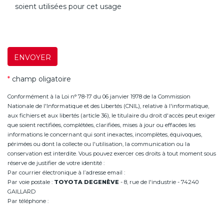
soient utilisées pour cet usage
ENVOYER
*
champ oligatoire
Conformément à la Loi n° 78-17 du 06 janvier 1978 de la Commission
Nationale de l'Informatique et des Libertés (CNIL), relative à l'informatique,
aux fichiers et aux libertés (article 36), le titulaire du droit d'accès peut exiger
que soient rectifiées, complétées, clarifiées, mises à jour ou effacées les
informations le concernant qui sont inexactes, incomplètes, équivoques,
périmées ou dont la collecte ou l'utilisation, la communication ou la
conservation est interdite. Vous pouvez exercer ces droits à tout moment sous
réserve de justifier de votre identité :
Par courrier électronique à l’adresse email :
infoannemasse@degeneve.fr
Par voie postale :
TOYOTA DEGENÈVE
- 8, rue de l'industrie - 74240
GAILLARD
Par téléphone :
+33 (0)4 50 38 93 63