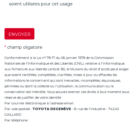
soient utilisées pour cet usage
ENVOYER
*
champ oligatoire
Conformément à la Loi n° 78-17 du 06 janvier 1978 de la Commission
Nationale de l'Informatique et des Libertés (CNIL), relative à l'informatique,
aux fichiers et aux libertés (article 36), le titulaire du droit d'accès peut exiger
que soient rectifiées, complétées, clarifiées, mises à jour ou effacées les
informations le concernant qui sont inexactes, incomplètes, équivoques,
périmées ou dont la collecte ou l'utilisation, la communication ou la
conservation est interdite. Vous pouvez exercer ces droits à tout moment sous
réserve de justifier de votre identité :
Par courrier électronique à l’adresse email :
infoannemasse@degeneve.fr
Par voie postale :
TOYOTA DEGENÈVE
- 8, rue de l'industrie - 74240
GAILLARD
Par téléphone :
+33 (0)4 50 38 93 63