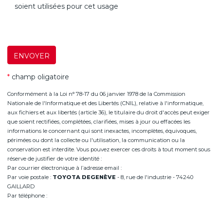
soient utilisées pour cet usage
ENVOYER
*
champ oligatoire
Conformément à la Loi n° 78-17 du 06 janvier 1978 de la Commission
Nationale de l'Informatique et des Libertés (CNIL), relative à l'informatique,
aux fichiers et aux libertés (article 36), le titulaire du droit d'accès peut exiger
que soient rectifiées, complétées, clarifiées, mises à jour ou effacées les
informations le concernant qui sont inexactes, incomplètes, équivoques,
périmées ou dont la collecte ou l'utilisation, la communication ou la
conservation est interdite. Vous pouvez exercer ces droits à tout moment sous
réserve de justifier de votre identité :
Par courrier électronique à l’adresse email :
infoannemasse@degeneve.fr
Par voie postale :
TOYOTA DEGENÈVE
- 8, rue de l'industrie - 74240
GAILLARD
Par téléphone :
+33 (0)4 50 38 93 63