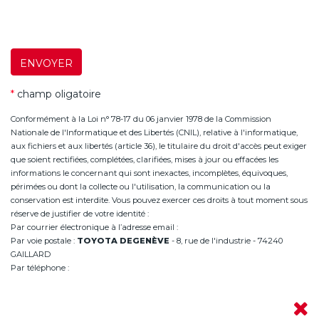
ENVOYER
*
champ oligatoire
Conformément à la Loi n° 78-17 du 06 janvier 1978 de la Commission
Nationale de l'Informatique et des Libertés (CNIL), relative à l'informatique,
aux fichiers et aux libertés (article 36), le titulaire du droit d'accès peut exiger
que soient rectifiées, complétées, clarifiées, mises à jour ou effacées les
informations le concernant qui sont inexactes, incomplètes, équivoques,
périmées ou dont la collecte ou l'utilisation, la communication ou la
conservation est interdite. Vous pouvez exercer ces droits à tout moment sous
réserve de justifier de votre identité :
Par courrier électronique à l’adresse email :
infoannemasse@degeneve.fr
Par voie postale :
TOYOTA DEGENÈVE
- 8, rue de l'industrie - 74240
GAILLARD
Par téléphone :
+33 (0)4 50 38 93 63