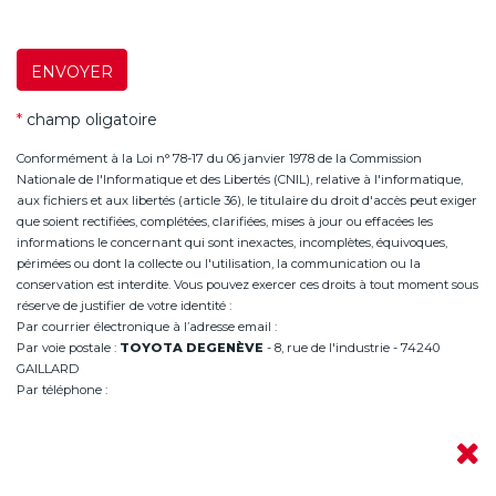
ENVOYER
*
champ oligatoire
Conformément à la Loi n° 78-17 du 06 janvier 1978 de la Commission
Nationale de l'Informatique et des Libertés (CNIL), relative à l'informatique,
aux fichiers et aux libertés (article 36), le titulaire du droit d'accès peut exiger
que soient rectifiées, complétées, clarifiées, mises à jour ou effacées les
informations le concernant qui sont inexactes, incomplètes, équivoques,
périmées ou dont la collecte ou l'utilisation, la communication ou la
conservation est interdite. Vous pouvez exercer ces droits à tout moment sous
réserve de justifier de votre identité :
Par courrier électronique à l’adresse email :
infoannemasse@degeneve.fr
Par voie postale :
TOYOTA DEGENÈVE
- 8, rue de l'industrie - 74240
GAILLARD
Par téléphone :
+33 (0)4 50 38 93 63