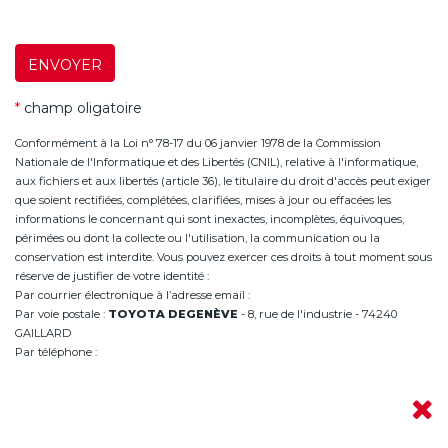
ENVOYER
*
champ oligatoire
Conformément à la Loi n° 78-17 du 06 janvier 1978 de la Commission
Nationale de l'Informatique et des Libertés (CNIL), relative à l'informatique,
aux fichiers et aux libertés (article 36), le titulaire du droit d'accès peut exiger
que soient rectifiées, complétées, clarifiées, mises à jour ou effacées les
informations le concernant qui sont inexactes, incomplètes, équivoques,
périmées ou dont la collecte ou l'utilisation, la communication ou la
conservation est interdite. Vous pouvez exercer ces droits à tout moment sous
réserve de justifier de votre identité :
Par courrier électronique à l’adresse email :
infoannemasse@degeneve.fr
Par voie postale :
TOYOTA DEGENÈVE
- 8, rue de l'industrie - 74240
GAILLARD
Par téléphone :
+33 (0)4 50 38 93 63