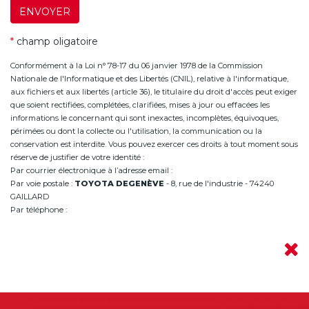
ENVOYER
*
champ oligatoire
Conformément à la Loi n° 78-17 du 06 janvier 1978 de la Commission
Nationale de l'Informatique et des Libertés (CNIL), relative à l'informatique,
aux fichiers et aux libertés (article 36), le titulaire du droit d'accès peut exiger
que soient rectifiées, complétées, clarifiées, mises à jour ou effacées les
informations le concernant qui sont inexactes, incomplètes, équivoques,
périmées ou dont la collecte ou l'utilisation, la communication ou la
conservation est interdite. Vous pouvez exercer ces droits à tout moment sous
réserve de justifier de votre identité :
Par courrier électronique à l’adresse email :
infoannemasse@degeneve.fr
Par voie postale :
TOYOTA DEGENÈVE
- 8, rue de l'industrie - 74240
GAILLARD
Par téléphone :
+33 (0)4 50 38 93 63