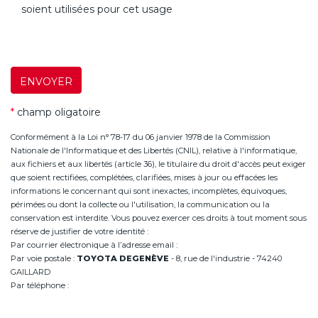
soient utilisées pour cet usage
ENVOYER
*
champ oligatoire
Conformément à la Loi n° 78-17 du 06 janvier 1978 de la Commission
Nationale de l'Informatique et des Libertés (CNIL), relative à l'informatique,
aux fichiers et aux libertés (article 36), le titulaire du droit d'accès peut exiger
que soient rectifiées, complétées, clarifiées, mises à jour ou effacées les
informations le concernant qui sont inexactes, incomplètes, équivoques,
périmées ou dont la collecte ou l'utilisation, la communication ou la
conservation est interdite. Vous pouvez exercer ces droits à tout moment sous
réserve de justifier de votre identité :
Par courrier électronique à l’adresse email :
infoannemasse@degeneve.fr
Par voie postale :
TOYOTA DEGENÈVE
- 8, rue de l'industrie - 74240
GAILLARD
Par téléphone :
+33 (0)4 50 38 93 63