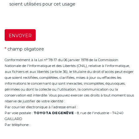
soient utilisées pour cet usage
ENVOYER
*
champ oligatoire
Conformément à la Loi n° 78-17 du 06 janvier 1978 de la Commission
Nationale de l'Informatique et des Libertés (CNIL), relative à l'informatique,
aux fichiers et aux libertés (article 36), le titulaire du droit d'accès peut exiger
que soient rectifiées, complétées, clarifiées, mises à jour ou effacées les
informations le concernant qui sont inexactes, incomplètes, équivoques,
périmées ou dont la collecte ou l'utilisation, la communication ou la
conservation est interdite. Vous pouvez exercer ces droits à tout moment sous
réserve de justifier de votre identité :
Par courrier électronique à l’adresse email :
infoannemasse@degeneve.fr
Par voie postale :
TOYOTA DEGENÈVE
- 8, rue de l'industrie - 74240
GAILLARD
Par téléphone :
+33 (0)4 50 38 93 63