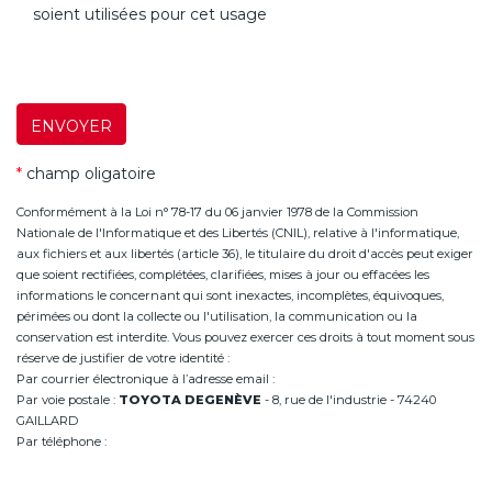
soient utilisées pour cet usage
ENVOYER
*
champ oligatoire
Conformément à la Loi n° 78-17 du 06 janvier 1978 de la Commission
Nationale de l'Informatique et des Libertés (CNIL), relative à l'informatique,
aux fichiers et aux libertés (article 36), le titulaire du droit d'accès peut exiger
que soient rectifiées, complétées, clarifiées, mises à jour ou effacées les
informations le concernant qui sont inexactes, incomplètes, équivoques,
périmées ou dont la collecte ou l'utilisation, la communication ou la
conservation est interdite. Vous pouvez exercer ces droits à tout moment sous
réserve de justifier de votre identité :
Par courrier électronique à l’adresse email :
infoannemasse@degeneve.fr
Par voie postale :
TOYOTA DEGENÈVE
- 8, rue de l'industrie - 74240
GAILLARD
Par téléphone :
+33 (0)4 50 38 93 63