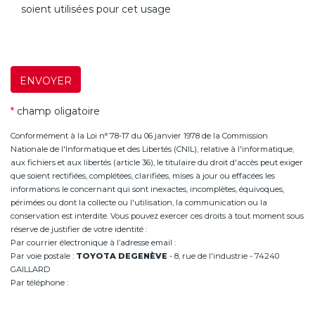
soient utilisées pour cet usage
ENVOYER
*
champ oligatoire
Conformément à la Loi n° 78-17 du 06 janvier 1978 de la Commission
Nationale de l'Informatique et des Libertés (CNIL), relative à l'informatique,
aux fichiers et aux libertés (article 36), le titulaire du droit d'accès peut exiger
que soient rectifiées, complétées, clarifiées, mises à jour ou effacées les
informations le concernant qui sont inexactes, incomplètes, équivoques,
périmées ou dont la collecte ou l'utilisation, la communication ou la
conservation est interdite. Vous pouvez exercer ces droits à tout moment sous
réserve de justifier de votre identité :
Par courrier électronique à l’adresse email :
infoannemasse@degeneve.fr
Par voie postale :
TOYOTA DEGENÈVE
- 8, rue de l'industrie - 74240
GAILLARD
Par téléphone :
+33 (0)4 50 38 93 63