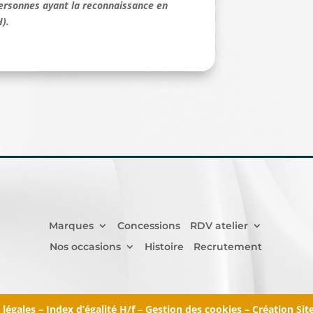
personnes ayant la reconnaissance en
).
Marques
Concessions
RDV atelier
Nos occasions
Histoire
Recrutement
légales
– Index d’égalité H/f
–
Gestion des cookies
–
Création Sit