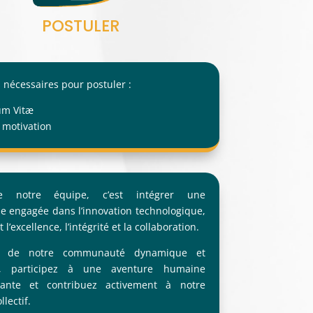
POSTULER
 nécessaires pour postuler :
um Vitæ
 motivation
re notre équipe, c’est intégrer une
se engagée dans l’innovation technologique,
 l’excellence, l’intégrité et la collaboration.
n de notre communauté dynamique et
ve, participez à une aventure humaine
ssante et contribuez activement à notre
llectif.