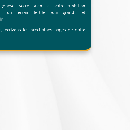
genève, votre talent et votre ambition
ont un terrain fertile pour grandir et
r.
, écrivons les prochaines pages de notre