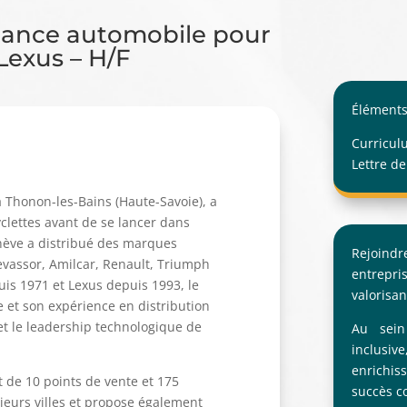
nance automobile pour
Lexus – H/F
Éléments
Curricul
Lettre de
 Thonon-les-Bains (Haute-Savoie), a
clettes avant de se lancer dans
enève a distribué des marques
Rejoind
evassor, Amilcar, Renault, Triumph
entrepri
uis 1971 et Lexus depuis 1993, le
valorisant
 et son expérience en distribution
 et le leadership technologique de
Au sei
inclusi
enrichi
 de 10 points de vente et 175
succès co
ieurs villes et propose également