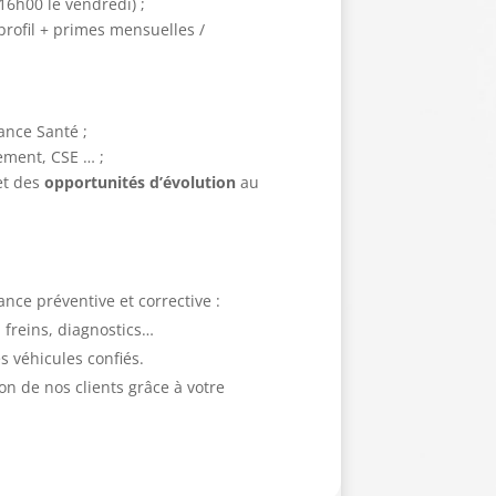
6h00 le vendredi) ;
profil + primes mensuelles /
ance Santé ;
ement, CSE … ;
et des
opportunités d’évolution
au
nce préventive et corrective :
 freins, diagnostics…
es véhicules confiés.
ion de nos clients grâce à votre